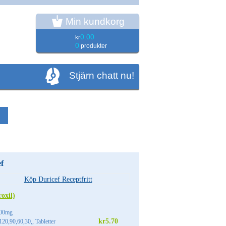
Min kundkorg
0.00
kr
0
produkter
Stjärn chatt nu!
f
oxil)
00mg
kr5.70
20,90,60,30,, Tabletter