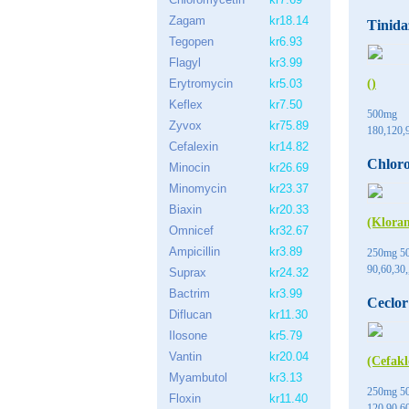
Zagam
kr18.14
Tinida
Tegopen
kr6.93
Flagyl
kr3.99
Erytromycin
kr5.03
()
Keflex
kr7.50
500mg
Zyvox
kr75.89
180,120,9
Cefalexin
kr14.82
Chlor
Minocin
kr26.69
Minomycin
kr23.37
Biaxin
kr20.33
(Klora
Omnicef
kr32.67
Ampicillin
kr3.89
250mg 5
90,60,30,,
Suprax
kr24.32
Bactrim
kr3.99
Ceclor
Diflucan
kr11.30
Ilosone
kr5.79
Vantin
kr20.04
(Cefakl
Myambutol
kr3.13
250mg 5
Floxin
kr11.40
120,90,60