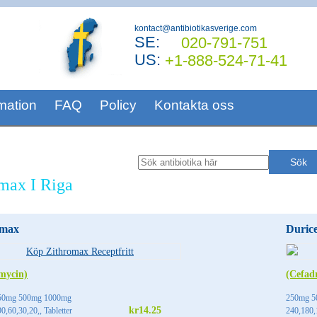
kontact@antibiotikasverige.com
SE:
020-791-751
US:
+1-888-524-71-41
mation
FAQ
Policy
Kontakta oss
max I Riga
omax
Durice
mycin)
(Cefadr
50mg 500mg 1000mg
250mg 5
kr14.25
0,60,30,20,, Tabletter
240,180,1