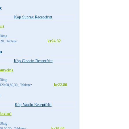
x
im)
00mg
kr24.32
20,, Tabletter
n
amycin)
00mg
kr22.80
20,90,60,30,, Tabletter
n
doxim)
00mg
kr20.04
0,60,30,, Tabletter