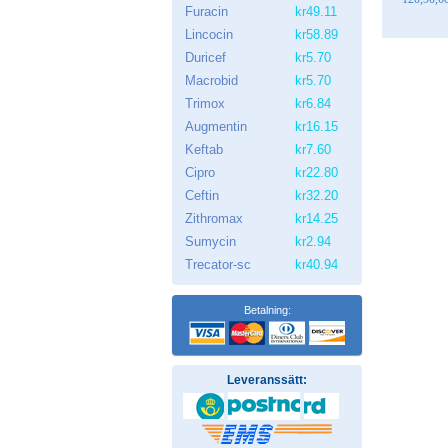
Furacin
kr49.11
Lincocin
kr58.89
Duricef
kr5.70
Macrobid
kr5.70
Trimox
kr6.84
Augmentin
kr16.15
Keftab
kr7.60
Cipro
kr22.80
Ceftin
kr32.20
Zithromax
kr14.25
Sumycin
kr2.94
Trecator-sc
kr40.94
Betalning:
Leveranssätt: