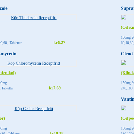
zole
Supra
(Cefix
100mg 2
kr6.27
0,60,, Tabletter
60,40,30,
omycetin
Cleoci
mfenikol)
(Klind
00mg
150mg 3
kr7.69
 Tabletter
240,180,1
Vanti
or)
(Cefpo
00mg
100mg 2
kr19.38
,30,, Tabletter
180,120,9